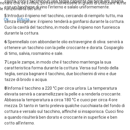
cavità. Poni il tacchino in una teglia capiente dai bordi alti. Bagna
notare che se li rifiuti, potresti non essere in grado di utilizzare tutte
con un bicchiere di vino l’interno e salalo uniformemente.
le funzionalità del sito.
5
Introduci il ripieno nel tacchino, cercando di riempirlo tutto, ma
Ok
Rifiuta
senza esagerare: il ripieno tenderà a gonfiarsi durante la cottura.
Cuci la cavità del tacchino, in modo che il ripieno non fuoriesca
durante la cottura.
6
Spennellalo con abbondante olio extravergine di oliva: servirà a
ottenere un tacchino con la pelle croccante e dorata. Cospargilo
di timo, salvia, rosmarino e sale.
7
Lega le zampe, in modo che il tacchino mantenga la sua
caratteristica forma durante la cottura. Versa sul fondo della
teglia, senza bagnare il tacchino, due bicchierini di vino e due
tazze di brodo o acqua.
8
Inforna il tacchino a 220 °C per circa un’ora. La temperatura
elevata servirà a caramellizzare la pelle e a renderla croccante.
Abbassa la temperatura a circa 180 °C e cuoci per circa 4 ore
mezza. Di tanto in tanto preleva qualche cucchiaiata del fondo di
cottura e versalo sul tacchino, affinché si insaporisca. Cuoci fino
a quando risulterà ben dorato e croccante in superficie e ben
cotto all’interno.