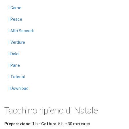
| Carne
| Pesce
| Altri Secondi
| Verdure
| Dolci
| Pane
| Tutorial
| Download
Tacchino ripieno di Natale
Preparazione:
1 h
- Cottura
: 5 h e 30 min circa